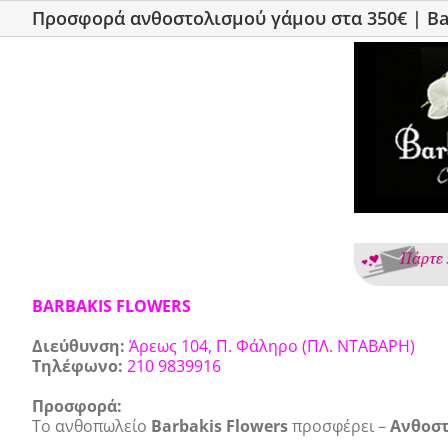
Προσφορά ανθοστολισμού γάμου στα 350€ | Ba
View
Larger
Image
BARBAKIS FLOWERS
Διεύθυνση:
Άρεως 104, Π. Φάληρο (ΠΛ. ΝΤΑΒΑΡΗ)
Τηλέφωνο:
210 9839916
Προσφορά:
Το ανθοπωλείο
Barbakis Flowers
προσφέρει –
Ανθοστ