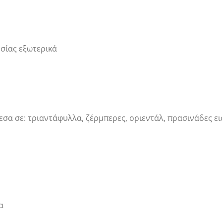
ησίας εξωτερικά
α σε: τριαντάφυλλα, ζέρμπερες, οριεντάλ, πρασινάδες ε
α