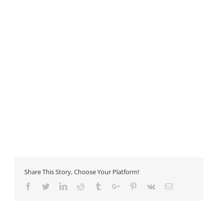
Share This Story, Choose Your Platform!
Facebook
Twitter
Linkedin
Reddit
Tumblr
Google+
Pinterest
Vk
Email