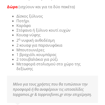
Δώρα
(ισχύουν και για τα δύο πακέτα)
Δίσκος ξύλινος
Ποτήρι
Καράφα
Στέφανα ή ξύλινο κουτί ευχών
Κουαφ νύφης
η
2
νυφική ανθοδέσμη
2 κουαφ για παρανυφάκια
Μπουτουνιέρες
1 βραχιόλι κουμπάρας
2 τσουβαλάκια για ρύζι
Μεταφορά στολισμού στο χώρο της
δεξίωσης
Μόνο για τους χρήστες που θα τυπώσουν την
προσφορά ή θα αναφέρουν τις ιστοσελίδες
topgamos.gr & topprosfores.gr στην επιχείρηση.