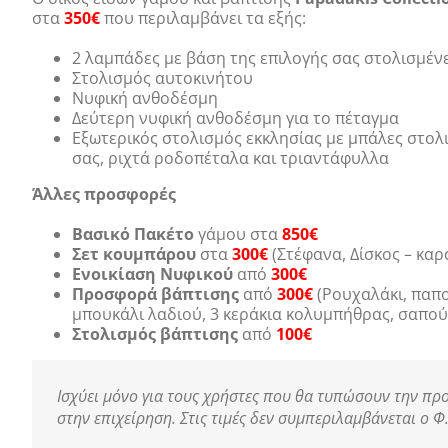
στα
350€
που περιλαμβάνει τα εξής:
2 λαμπάδες με βάση της επιλογής σας στολισμέν
Στολισμός αυτοκινήτου
Νυφική ανθοδέσμη
Δεύτερη νυφική ανθοδέσμη για το πέταγμα
Εξωτερικός στολισμός εκκλησίας με μπάλες στολ
σας, ριχτά ροδοπέταλα και τριαντάφυλλα
Άλλες προσφορές
Βασικό Πακέτο
γάμου στα
850€
Σετ κουμπάρου
στα
300€
(Στέφανα, Δίσκος – κα
Ενοικίαση Νυφικού
από
300€
Προσφορά βάπτισης
από
300€
(Ρουχαλάκι, παπο
μπουκάλι λαδιού, 3 κεράκια κολυμπήθρας, σαπού
Στολισμός βάπτισης
από
100€
Ισχύει μόνο για τους χρήστες που θα τυπώσουν την προ
στην επιχείρηση. Στις τιμές δεν συμπεριλαμβάνεται ο Φ.