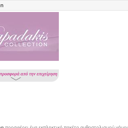
on
on
προσφέρει ένα εκπληκτικό πακέτο ανθοστολισμού γάμ